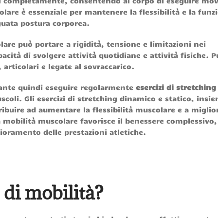
rsi completamente, consentendo al corpo di eseguire mo
lare è essenziale per mantenere la flessibilità e la funz
guata postura corporea.
are può portare a rigidità, tensione e limitazioni nei
tà di svolgere attività quotidiane e attività fisiche. P
articolari e legate al sovraccarico.
tante quindi eseguire regolarmente
esercizi di stretching
scoli. Gli esercizi di stretching dinamico e statico, insi
ibuire ad aumentare la flessibilità muscolare e a miglior
bilità muscolare favorisce il benessere complessivo, 
lioramento delle prestazioni atletiche.
 di mobilità?