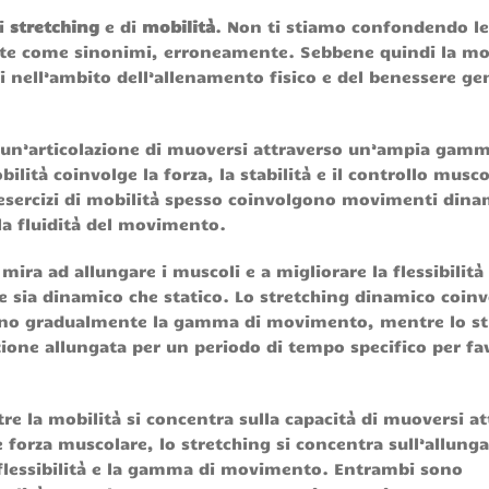
di
stretching
e di
mobilità
. Non ti stiamo confondendo le
e come sinonimi, erroneamente. Sebbene quindi la mob
ti nell’ambito dell’allenamento fisico e del benessere ge
 un’articolazione di muoversi attraverso un’ampia gamm
ità coinvolge la forza, la stabilità e il controllo musco
esercizi di mobilità spesso coinvolgono movimenti dina
 la fluidità del movimento.
mira ad allungare i muscoli e a migliorare la flessibilità
re sia dinamico che statico. Lo stretching dinamico coin
tano gradualmente la gamma di movimento, mentre lo st
ione allungata per un periodo di tempo specifico per fa
re la mobilità si concentra sulla capacità di muoversi a
orza muscolare, lo stretching si concentra sull’allun
a flessibilità e la gamma di movimento. Entrambi sono