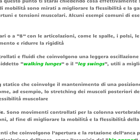
i a questo punto ti starai chiedendo cosa effettivamente
i mobilità sono mirati a migliorare la flessibilità e la 
tuni e tensioni muscolari. Alcuni esempi comuni di eser
i o a “8” con le articolazioni, come le spalle, i polsi, le
ento e ridurre la rigidità
ollati e fluidi che coinvolgono una leggera oscillazione
siddetto “
walking lunges
” o il “
leg swings
“, utili a migl
ing statico che coinvolge il mantenimento di una posizion
me, ad esempio, lo stretching dei muscoli posteriori de
lessibilità muscolare
le
. Sono movimenti controllati per la colonna vertebral
i, al fine di migliorare la mobilità e la flessibilità dell
ti che coinvolgono l’apertura e la rotazione dell’anca p
articolazione dell’anca, come l’esercizio del “
hip opener
” 