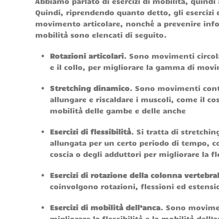
Abbiamo parlato di esercizi di mobilità, quind
Quindi, riprendendo quanto detto, gli esercizi d
movimento articolare, nonché a prevenire infor
mobilità sono elencati di seguito.
Rotazioni articolari
. Sono movimenti circolar
e il collo, per migliorare la gamma di movim
Stretching dinamico
. Sono movimenti contr
allungare e riscaldare i muscoli, come il co
mobilità delle gambe e delle anche
Esercizi di flessibilità
. Si tratta di stretch
allungata per un certo periodo di tempo, co
coscia o degli adduttori per migliorare la f
Esercizi di rotazione della colonna vertebra
coinvolgono rotazioni, flessioni ed estension
Esercizi di mobilità dell’anca
. Sono movimen
migliorare la flessibilità e la mobilità dell’