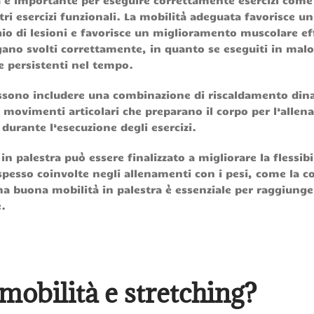
tà è importante per eseguire correttamente esercizi come
tri esercizi funzionali. La mobilità adeguata favorisce un
hio di lesioni e favorisce un miglioramento muscolare ef
ngano svolti correttamente, in quanto se eseguiti in ma
e persistenti nel tempo.
 possono includere una combinazione di riscaldamento din
 e movimenti articolari che preparano il corpo per l’alle
durante l’esecuzione degli esercizi.
in palestra può essere finalizzato a migliorare la flessibil
spesso coinvolte negli allenamenti con i pesi, come la c
Una buona mobilità in palestra è essenziale per raggiunge
e.
 mobilità e stretching?