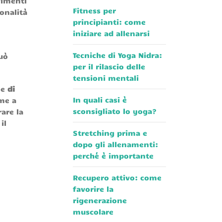
vimenti
Fitness per
ionalità
principianti: come
iniziare ad allenarsi
Tecniche di Yoga Nidra:
uò
per il rilascio delle
tensioni mentali
e
di
In quali casi è
eme a
sconsigliato lo yoga?
are la
il
Stretching prima e
dopo gli allenamenti:
perché è importante
Recupero attivo: come
favorire la
rigenerazione
muscolare