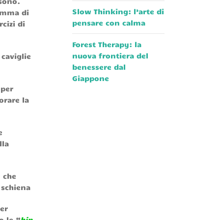
 sono.
Slow Thinking: l’arte di
gamma di
pensare con calma
cizi di
Forest Therapy: la
nuova frontiera del
 caviglie
benessere dal
Giappone
 per
iorare la
e
lla
e che
a schiena
er
o le “
hip