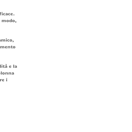
ficace.
lo modo,
amico,
namento
ità e la
olonna
re i