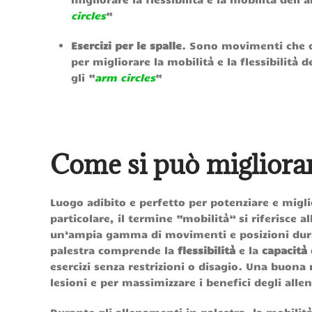
circles
“
Esercizi per le spalle
. Sono movimenti che co
per migliorare la mobilità e la flessibilità 
gli “
arm circles
“
Come si può migliorare
Luogo adibito e perfetto per potenziare e miglio
particolare, il termine “mobilità” si riferisce 
un’ampia gamma di movimenti e posizioni durante
palestra comprende la
flessibilità
e la
capacità
esercizi senza restrizioni o disagio. Una buona m
lesioni e per massimizzare i benefici degli all