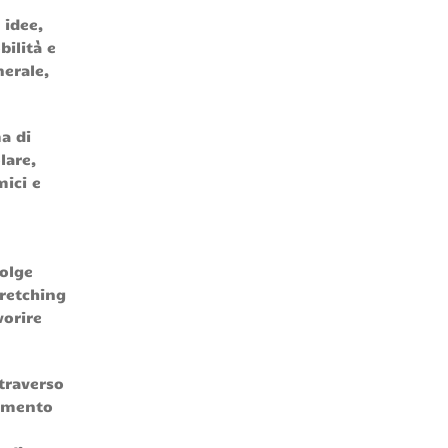
 idee,
ilità e
nerale,
a di
lare,
mici e
volge
retching
vorire
ttraverso
gamento