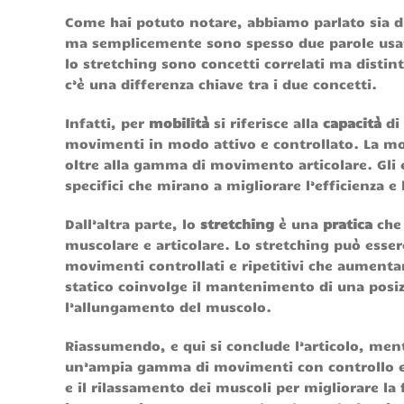
Come hai potuto notare, abbiamo parlato sia 
ma semplicemente sono spesso due parole usat
lo stretching sono concetti correlati ma distin
c’è una differenza chiave tra i due concetti.
Infatti, per
mobilità
si riferisce alla
capacità
di
movimenti in modo attivo e controllato. La mobil
oltre alla gamma di movimento articolare. Gli 
specifici che mirano a migliorare l’efficienza e
Dall’altra parte, lo
stretching
è una
pratica
che 
muscolare e articolare. Lo stretching può esse
movimenti controllati e ripetitivi che aumen
statico coinvolge il mantenimento di una posiz
l’allungamento del muscolo.
Riassumendo, e qui si conclude l’articolo, ment
un’ampia gamma di movimenti con controllo e f
e il rilassamento dei muscoli per migliorare l