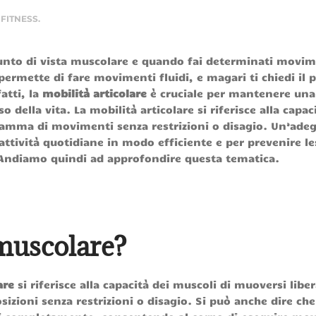
N
FITNESS
.
punto di vista muscolare e quando fai determinati movime
permette di fare movimenti fluidi, e magari ti chiedi il 
atti, la
mobilità articolare
è cruciale per mantenere un
o della vita. La mobilità articolare si riferisce alla capac
gamma di movimenti senza restrizioni o disagio. Un’ade
 attività quotidiane in modo efficiente e per prevenire le
à. Andiamo quindi ad approfondire questa tematica.
 muscolare?
are
si riferisce alla capacità dei muscoli di muoversi lib
ioni senza restrizioni o disagio. Si può anche dire che 