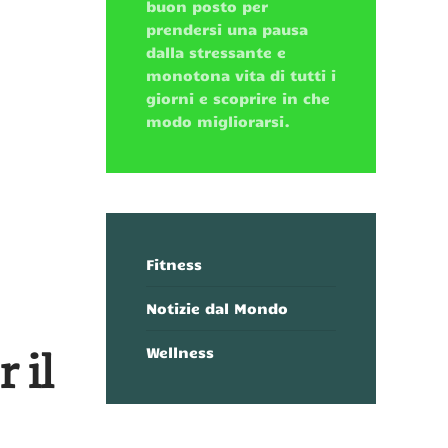
buon posto per
prendersi una pausa
dalla stressante e
monotona vita di tutti i
giorni e scoprire in che
modo migliorarsi.
Fitness
Notizie dal Mondo
 il
Wellness