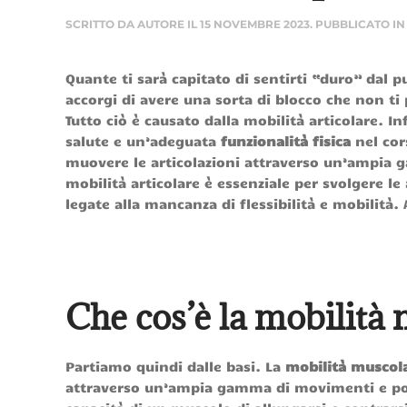
SCRITTO DA
AUTORE
IL
15 NOVEMBRE 2023
. PUBBLICATO I
Quante ti sarà capitato di sentirti “duro” dal 
accorgi di avere una sorta di blocco che non ti 
Tutto ciò è causato dalla mobilità articolare. Inf
salute e un’adeguata
funzionalità fisica
nel cors
muovere le articolazioni attraverso un’ampia 
mobilità articolare è essenziale per svolgere le
legate alla mancanza di flessibilità e mobilit
Che cos’è la mobilità
Partiamo quindi dalle basi. La
mobilità muscol
attraverso un’ampia gamma di movimenti e posiz