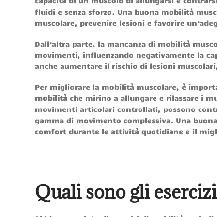
capacità di un muscolo di allungarsi e contra
fluidi e senza sforzo. Una buona mobilità musco
muscolare, prevenire lesioni e favorire un’ade
Dall’altra parte, la mancanza di mobilità muscol
movimenti, influenzando negativamente la capaci
anche aumentare il rischio di lesioni muscolari, 
Per migliorare la mobilità muscolare, è impor
mobilità
che mirino a allungare e rilassare i mu
movimenti articolari controllati, possono contr
gamma di movimento complessiva. Una buona mo
comfort durante le attività quotidiane e il mig
Quali sono gli esercizi