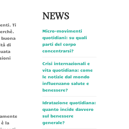
NEWS
nti. Ti
Micro-movimenti
perchè.
quotidiani: su quali
a buona
parti del corpo
ità di
concentrarsi?
guata
sioni
Crisi internazionali e
vita quotidiana: come
le notizie dal mondo
influenzano salute e
benessere?
Idratazione quotidiana:
quanto incide davvero
sul benessere
eramente
generale?
è la