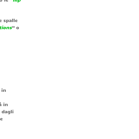
e spalle
tions
” o
 in
à in
 dagli
re