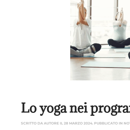
Lo yoga nei progra
SCRITTO DA
AUTORE
IL
28 MARZO 2024
. PUBBLICATO IN
NO