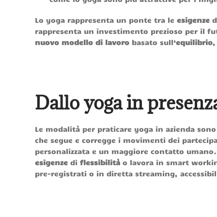
Lo yoga rappresenta un ponte tra le
esigenze
d
rappresenta un investimento prezioso per il fut
nuovo modello di lavoro
basato sull’
equilibrio
,
Dallo yoga in presenza
Le modalità per praticare yoga in azienda sono
che segue e corregge i movimenti dei partecipa
personalizzata e un maggiore contatto umano. 
esigenze
di
flessibilità
o lavora in smart workin
pre-registrati o in diretta streaming, accessibil