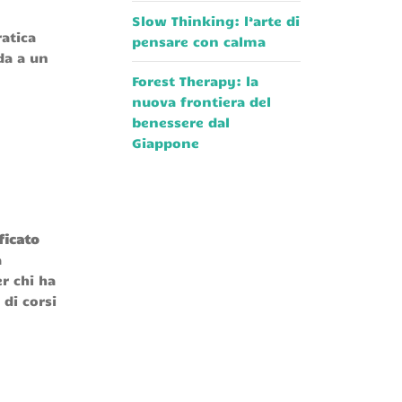
Slow Thinking: l’arte di
ratica
pensare con calma
da a un
Forest Therapy: la
nuova frontiera del
benessere dal
Giappone
ficato
a
r chi ha
di corsi