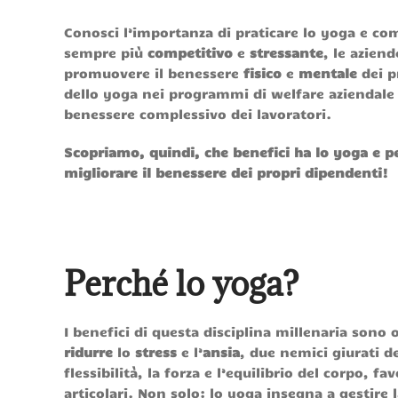
Conosci l’importanza di praticare lo yoga e co
sempre più
competitivo
e
stressante
, le azien
promuovere il benessere
fisico
e
mentale
dei p
dello yoga nei programmi di welfare azienda
benessere complessivo dei lavoratori.
Scopriamo, quindi, che benefici ha lo yoga e pe
migliorare il benessere dei propri dipendenti!
Perché lo yoga?
I benefici di questa disciplina millenaria sono
ridurre
lo
stress
e l’
ansia
, due nemici giurati d
flessibilità, la forza e l’equilibrio del corpo, 
articolari. Non solo: lo yoga insegna a gestir