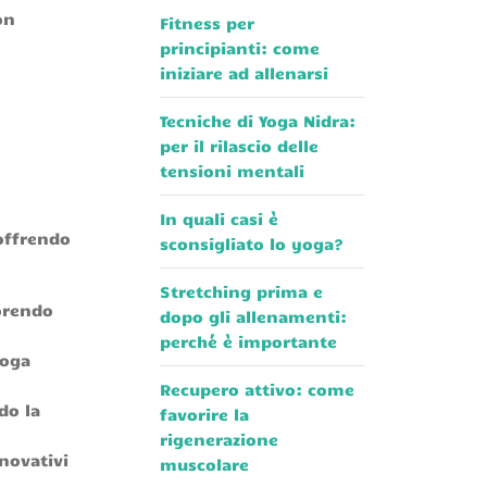
on
Fitness per
principianti: come
iniziare ad allenarsi
Tecniche di Yoga Nidra:
per il rilascio delle
tensioni mentali
In quali casi è
offrendo
sconsigliato lo yoga?
Stretching prima e
vorendo
dopo gli allenamenti:
perché è importante
yoga
Recupero attivo: come
do la
favorire la
rigenerazione
novativi
muscolare