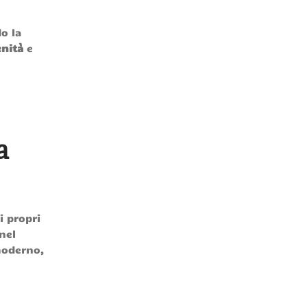
o la
enità
e
a
i propri
nel
moderno,