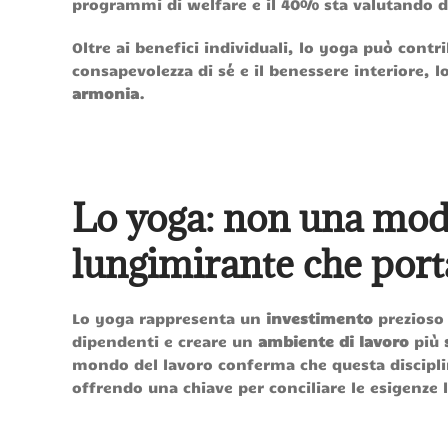
programmi di welfare e il 40% sta valutando di
Oltre ai benefici individuali, lo yoga può contr
consapevolezza di sé e il benessere interiore,
armonia
.
Lo yoga: non una mod
lungimirante che port
Lo yoga rappresenta un
investimento
prezioso 
dipendenti e creare un
ambiente di lavoro
più
mondo del lavoro conferma che questa discipl
offrendo una chiave per conciliare le esigenze l