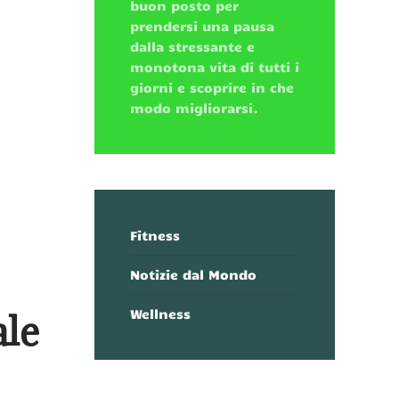
buon posto per
prendersi una pausa
dalla stressante e
monotona vita di tutti i
giorni e scoprire in che
modo migliorarsi.
Fitness
Notizie dal Mondo
ale
Wellness