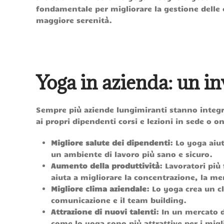
fondamentale per migliorare la gestione delle e
maggiore serenità.
Yoga in azienda: un in
Sempre più aziende lungimiranti stanno integr
ai propri dipendenti corsi e lezioni in sede o o
Migliore salute dei dipendenti
: Lo yoga aiu
un ambiente di lavoro più sano e sicuro.
Aumento della produttività
: Lavoratori più
aiuta a migliorare la concentrazione, la me
Migliore clima aziendale
: Lo yoga crea un c
comunicazione e il team building.
Attrazione di nuovi talenti
: In un mercato d
come lo yoga sono più attrattive per i migl