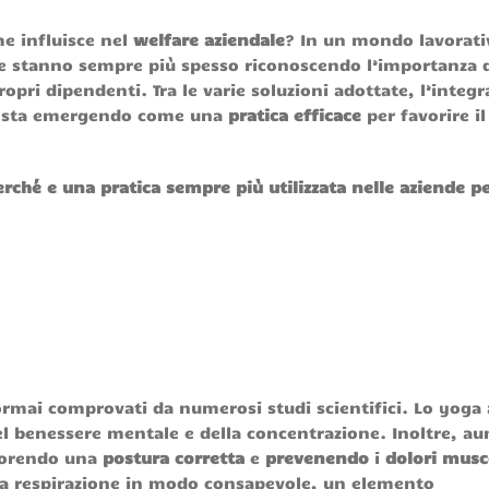
me influisce nel
welfare aziendale
? In un mondo lavorati
de stanno sempre più spesso riconoscendo l’importanza 
ropri dipendenti. Tra le varie soluzioni adottate, l’integ
le sta emergendo come una
pratica efficace
per favorire il
rché e una pratica sempre più utilizzata nelle aziende p
 ormai comprovati da numerosi studi scientifici. Lo yoga 
el benessere mentale e della concentrazione. Inoltre, a
favorendo una
postura corretta
e
prevenendo
i
dolori musc
e la respirazione in modo consapevole, un elemento