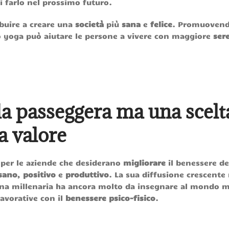
 farlo nel prossimo futuro.
ibuire a creare una
società
più
sana
e
felice
. Promuovend
 lo yoga può aiutare le persone a vivere con maggiore
ser
a passeggera ma una scelt
a valore
per le aziende che desiderano
migliorare
il benessere de
sano
,
positivo
e
produttivo
. La sua diffusione crescente 
ina millenaria ha ancora molto da insegnare al mondo 
avorative con il
benessere psico-fisico
.