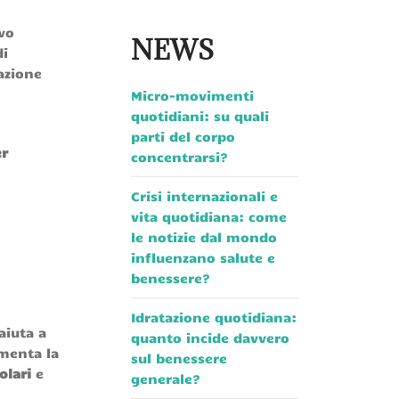
vo
NEWS
di
razione
Micro-movimenti
quotidiani: su quali
parti del corpo
er
concentrarsi?
Crisi internazionali e
vita quotidiana: come
le notizie dal mondo
influenzano salute e
benessere?
Idratazione quotidiana:
aiuta a
quanto incide davvero
umenta la
sul benessere
olari
e
generale?