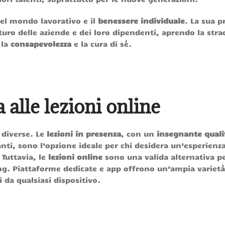
el mondo lavorativo e il
benessere
individuale
. La sua p
uro delle aziende e dei loro dipendenti, aprendo la stra
 la
consapevolezza
e la cura di sé.
 alle lezioni online
 diverse. Le
lezioni in presenza
, con un
insegnante quali
nti, sono l’opzione ideale per chi desidera un’esperienz
Tuttavia, le
lezioni online
sono una valida alternativa pe
g. Piattaforme dedicate e app offrono un’ampia varietà 
i da qualsiasi dispositivo.